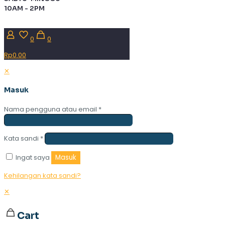
10AM - 2PM
0
0
Rp0.00
✕
Masuk
Nama pengguna atau email
*
Kata sandi
*
Ingat saya
Masuk
Kehilangan kata sandi?
✕
Cart