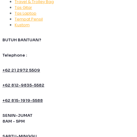
Travel & Trolley Bag
Tas Gitar
Tas Laptop
Tempat Pensil
Kustom
BUTUH BANTUAN?
Telephone :
+62 21 2972 5509
+62 812-9835-5582
+62 815-1919-5588
SENIN-JUMAT
8AM - 5PM
SABTU-MINGGU