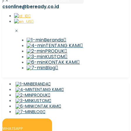
✕
csonline@beready.co.id
✕
Beranda
TENTANG KAMI
PRODUK
KUSTOM
KONTAK KAMI
Blog
BERANDA
TENTANG KAMI
PRODUK
KUSTOM
KONTAK KAMI
BLOG
WHATSAPP