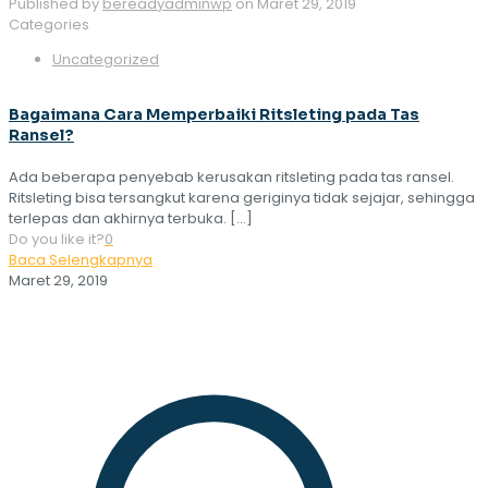
Published by
bereadyadminwp
on
Maret 29, 2019
Categories
Uncategorized
Bagaimana Cara Memperbaiki Ritsleting pada Tas
Ransel?
Ada beberapa penyebab kerusakan ritsleting pada tas ransel.
Ritsleting bisa tersangkut karena geriginya tidak sejajar, sehingga
terlepas dan akhirnya terbuka.
[…]
Do you like it?
0
Baca Selengkapnya
Maret 29, 2019