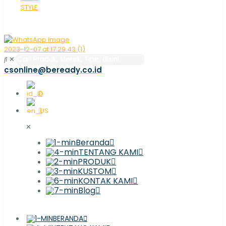
✕
csonline@beready.co.id
✕
Beranda
TENTANG KAMI
PRODUK
KUSTOM
KONTAK KAMI
Blog
BERANDA