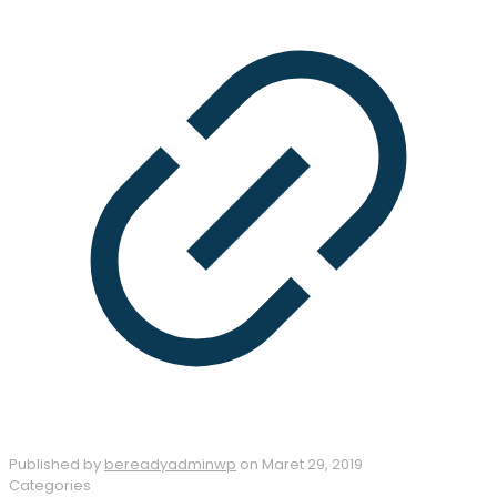
Published by
bereadyadminwp
on
Maret 29, 2019
Categories