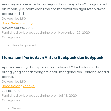
Anda ingin koleksi tas tetap terjaga kondisinya, kan? Jangan asal
disimpan, yuk, praktikkan lima tips merawat tas agar tetap awet
berikut ini.
[…]
Do you like it?
0
Baca Selengkapnya
November 26, 2020
Published by
bereadyadminwp
on
November 26, 2020
Categories
Uncategorized
Memahami Perbedaan Antara Backpack dan Bodypack
Apa sih bedanya backpack dan bodypack? Terkadang ada
orang yang sangat mengerti detail mengenai tas. Tentang segala
bentuk,
[…]
Do you like it?
0
Baca Selengkapnya
Juli 18, 2020
Published by
bereadyadminwp
on
Juli 18, 2020
Categories
News