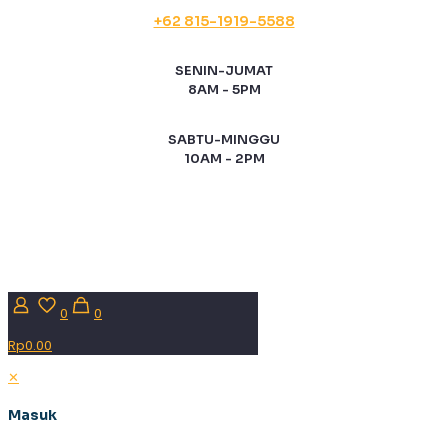
+62 815-1919-5588
SENIN-JUMAT
8AM - 5PM
SABTU-MINGGU
10AM - 2PM
0
0
Rp0.00
✕
Masuk