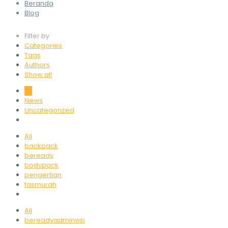
Beranda
Blog
Filter by
Categories
Tags
Authors
Show all
All
News
Uncategorized
All
backpack
beready
bodypack
pengertian
tasmurah
All
bereadyadminwp