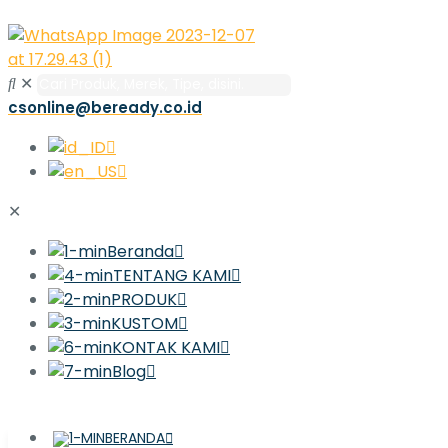
✕
csonline@beready.co.id
✕
Beranda
TENTANG KAMI
PRODUK
KUSTOM
KONTAK KAMI
Blog
BERANDA