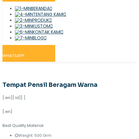
BERANDA
TENTANG KAMI
PRODUK
KUSTOM
KONTAK KAMI
BLOG
WHATSAPP
Tempat Pensil Beragam Warna
[:en][:id][:]
[:en]
Best Quality Material
Weight: 500 Grm