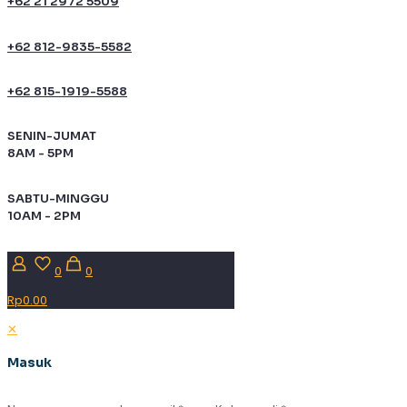
+62 21 2972 5509
+62 812-9835-5582
+62 815-1919-5588
SENIN-JUMAT
8AM - 5PM
SABTU-MINGGU
10AM - 2PM
0
0
Rp0.00
✕
Masuk