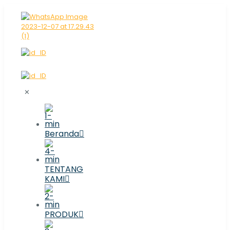
✕
Beranda
TENTANG
KAMI
PRODUK