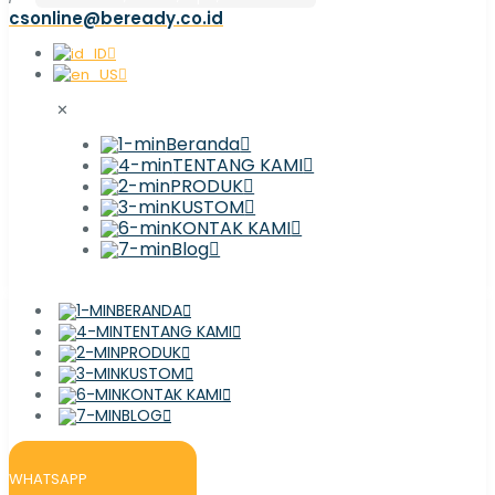
csonline@beready.co.id
✕
Beranda
TENTANG KAMI
PRODUK
KUSTOM
KONTAK KAMI
Blog
BERANDA
TENTANG KAMI
PRODUK
KUSTOM
KONTAK KAMI
BLOG
WHATSAPP