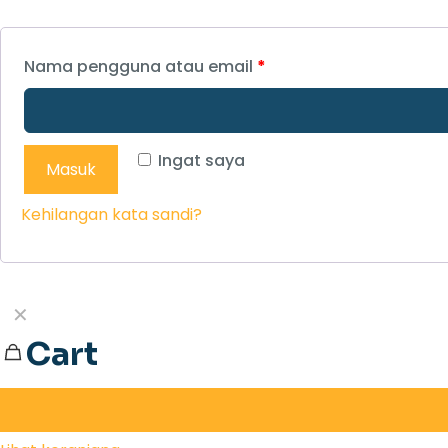
Nama pengguna atau email
*
Ingat saya
Masuk
Kehilangan kata sandi?
✕
Cart