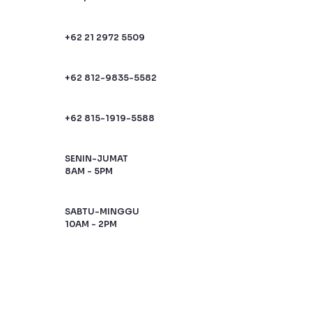
+62 21 2972 5509
+62 812-9835-5582
+62 815-1919-5588
SENIN-JUMAT
8AM - 5PM
SABTU-MINGGU
10AM - 2PM