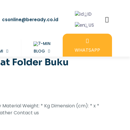
csonline@beready.co.id
WHATSAPP
MI
BLOG
at Folder Buku
y Material Weight: * Kg Dimension (cm): * x *
eather Contact us