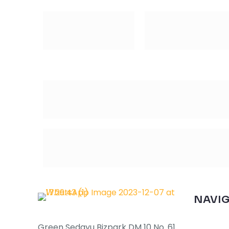
NAVIG
Green Sedayu Bizpark DM 10 No. 61