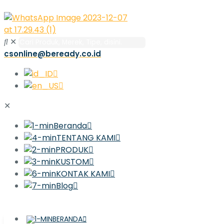
✕
csonline@beready.co.id
✕
Beranda
TENTANG KAMI
PRODUK
KUSTOM
KONTAK KAMI
Blog
BERANDA