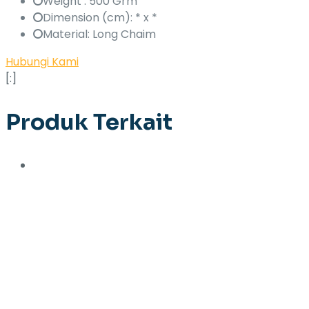
Weight : 500 Grm
Dimension (cm): * x *
Material: Long Chaim
Hubungi Kami
[:]
Produk Terkait