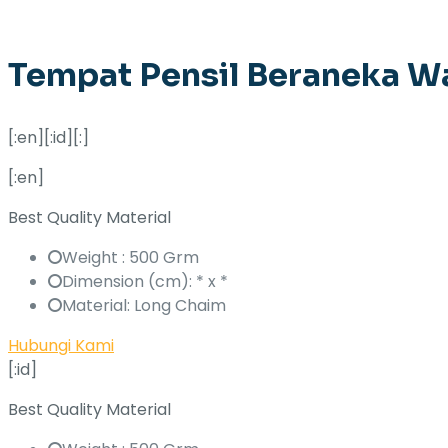
Tempat Pensil Beraneka W
[:en][:id][:]
[:en]
Best Quality Material
Weight : 500 Grm
Dimension (cm): * x *
Material: Long Chaim
Hubungi Kami
[:id]
Best Quality Material