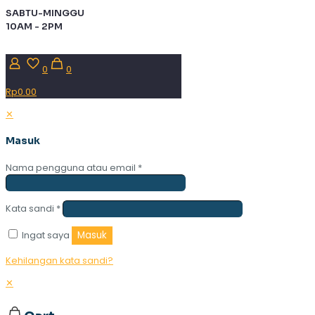
SABTU-MINGGU
10AM - 2PM
0
0
Rp0.00
✕
Masuk
Nama pengguna atau email
*
Kata sandi
*
Ingat saya
Masuk
Kehilangan kata sandi?
✕