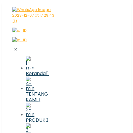
✕
Beranda
TENTANG
KAMI
PRODUK