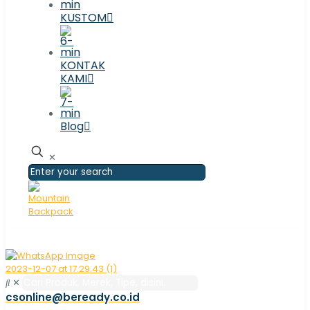
KUSTOM
KONTAK
KAMI
Blog
✕
✕
csonline@beready.co.id