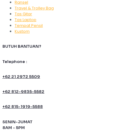
Ransel
Travel & Trolley Bag
Tas Gitar
Tas Laptop
Tempat Pensil
Kustom
BUTUH BANTUAN?
Telephone :
+62 21 2972 5509
+62 812-9835-5582
+62 815-1919-5588
SENIN-JUMAT
8AM - 5PM